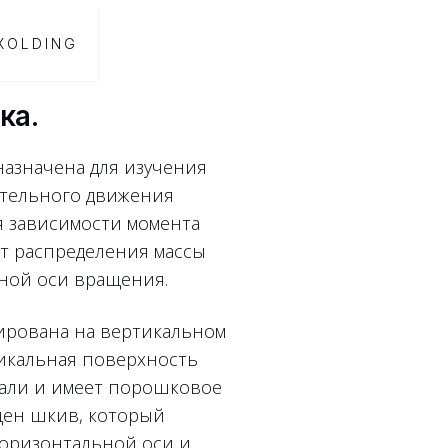
XOLDING
ка.
азначена для изучения
ательного движения
я зависимости момента
от распределения массы
ной оси вращения.
ирована на вертикальном
тикальная поверхность
тали и имеет порошковое
щен шкив, который
горизонтальной оси и