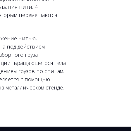
ывания нити, 4
которым перемещаются
ижение нитью,
на под действием
борного груза.
рции вращающегося тела
ением грузов по спицам.
еляется с помощью
а металлическом стенде.