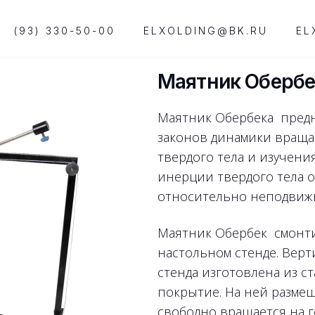
(93) 330-50-00
ELXOLDING@BK.RU
EL
Маятник Обербе
Маятник Обербека предн
законов динамики вращ
твердого тела и изучени
инерции твердого тела 
относительно неподвиж
Маятник Обербек смонт
настольном стенде. Вер
стенда изготовлена из с
покрытие. На ней разме
свободно вращается на 