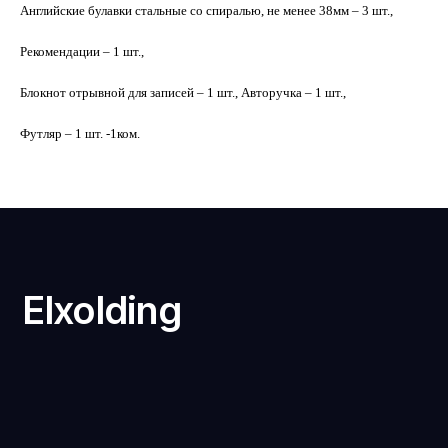
Английские булавки стальные со спиралью, не менее 38мм – 3 шт.,
Рекомендации – 1 шт.,
Блокнот отрывной для записей – 1 шт., Авторучка – 1 шт.,
Футляр – 1 шт. -1ком.
Elxolding