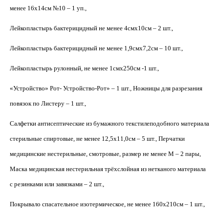
менее 16х14см №10 – 1 уп.,
Лейкопластырь бактерицидный не менее 4смх10см – 2 шт.,
Лейкопластырь бактерицидный не менее 1,9смх7,2см – 10 шт.,
Лейкопластырь рулонный, не менее 1смх250см -1 шт.,
«Устройство» Рот- Устройство-Рот» – 1 шт., Ножницы для разрезания
повязок по Листеру – 1 шт.,
Салфетки антисептические из бумажного текстилеподобного материала
стерильные спиртовые, не менее 12,5х11,0см – 5 шт., Перчатки
медицинские нестерильные, смотровые, размер не менее М – 2 пары,
Маска медицинская нестерильная трёхслойная из нетканого материала
с резинками или завязками – 2 шт.,
Покрывало спасательное изотермическое, не менее 160х210см – 1 шт.,