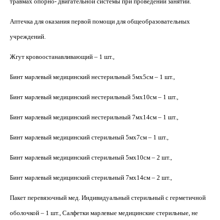
травмах опорно- двигательной системы при проведении занятий.
Наборы
Наборы
химических
Скелеты
химических
Аптечка для оказания первой помощи для общеобразовательных
реактивов
реактивов
учреждений.
Влажные
препараты
Жгут кровоостанавливающий – 1 шт.,
Натуральные
препараты в
Бинт марлевый медицинский нестерильный 5мх5см – 1 шт.,
пластиковом
блоке
Бинт марлевый медицинский нестерильный 5мх10см – 1 шт.,
Коллекции
Бинт марлевый медицинский нестерильный 7мх14см – 1 шт.,
Бинт марлевый медицинский стерильный 5мх7см – 1 шт.,
Гербарии
Бинт марлевый медицинский стерильный 5мх10см – 2 шт.,
Микропрепараты
Бинт марлевый медицинский стерильный 7мх14см – 2 шт.,
Пакет перевязочный мед. Индивидуальный стерильный с герметичной
оболочкой – 1 шт., Салфетки марлевые медицинские стерильные, не